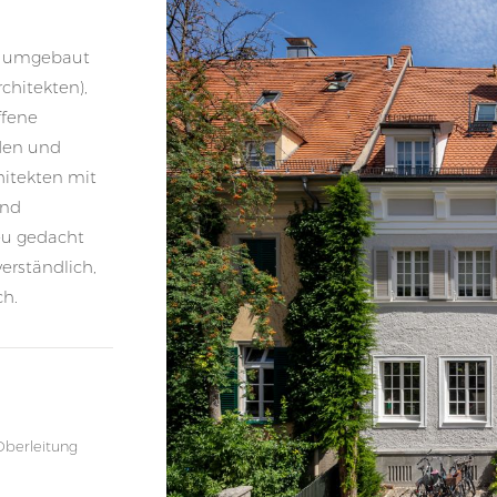
16 umgebaut
rchitekten),
ffene
den und
itekten mit
und
eu gedacht
verständlich,
ch.
Oberleitung