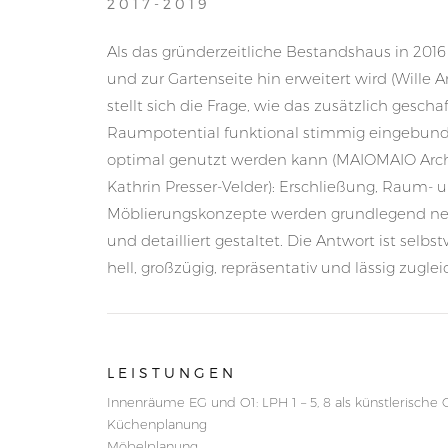
2017-2019
Als das gründerzeitliche Bestandshaus in 20
und zur Gartenseite hin erweitert wird (Wille A
stellt sich die Frage, wie das zusätzlich gescha
Raumpotential funktional stimmig eingebun
optimal genutzt werden kann (MAIOMAIO Arch
Kathrin Presser-Velder): Erschließung, Raum- 
Möblierungskonzepte werden grundlegend n
und detailliert gestaltet. Die Antwort ist selbst
hell, großzügig, repräsentativ und lässig zuglei
LEISTUNGEN
Innenräume EG und O1: LPH 1 – 5, 8 als künstlerische 
Küchenplanung
Möbelplanung